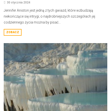
30 stycznia 2024
Jennifer Aniston jest jedną z tych gwiazd, które wzbudzają
niekończące się intrygi; o najdrobniejszych szczegółach jej
codziennego życia można by pisać...
ZOBACZ