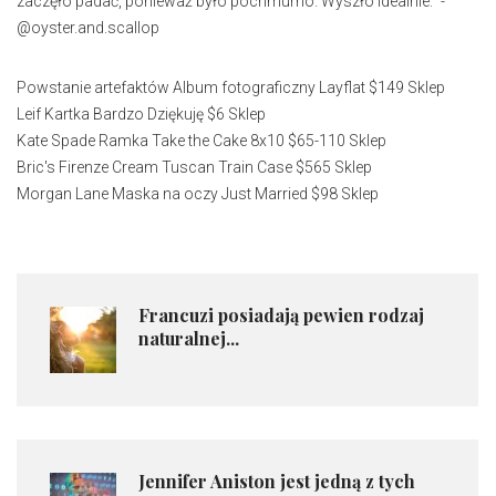
zaczęło padać, ponieważ było pochmurno. Wyszło idealnie." -
@oyster.and.scallop
Powstanie artefaktów Album fotograficzny Layflat $149 Sklep
Leif Kartka Bardzo Dziękuję $6 Sklep
Kate Spade Ramka Take the Cake 8x10 $65-110 Sklep
Bric's Firenze Cream Tuscan Train Case $565 Sklep
Morgan Lane Maska na oczy Just Married $98 Sklep
Francuzi posiadają pewien rodzaj
naturalnej...
Jennifer Aniston jest jedną z tych