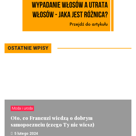
OSTATNIE WPISY
Moda i uroda
Oto, co Francuzi wiedzą o dobrym
samopoczuciu (czego Ty nie wiesz)
5 lutego 2024