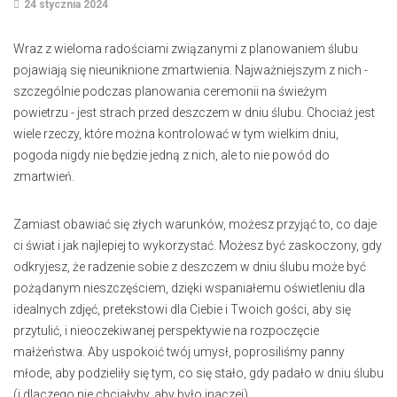
24 stycznia 2024
Wraz z wieloma radościami związanymi z planowaniem ślubu
pojawiają się nieuniknione zmartwienia. Najważniejszym z nich -
szczególnie podczas planowania ceremonii na świeżym
powietrzu - jest strach przed deszczem w dniu ślubu. Chociaż jest
wiele rzeczy, które można kontrolować w tym wielkim dniu,
pogoda nigdy nie będzie jedną z nich, ale to nie powód do
zmartwień.
Zamiast obawiać się złych warunków, możesz przyjąć to, co daje
ci świat i jak najlepiej to wykorzystać. Możesz być zaskoczony, gdy
odkryjesz, że radzenie sobie z deszczem w dniu ślubu może być
pożądanym nieszczęściem, dzięki wspaniałemu oświetleniu dla
idealnych zdjęć, pretekstowi dla Ciebie i Twoich gości, aby się
przytulić, i nieoczekiwanej perspektywie na rozpoczęcie
małżeństwa. Aby uspokoić twój umysł, poprosiliśmy panny
młode, aby podzieliły się tym, co się stało, gdy padało w dniu ślubu
(i dlaczego nie chciałyby, aby było inaczej).