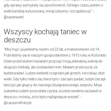
gdy sprawy wymykały się spod kontroli. Od tego czasu jestem o
wiele bardziej wyluzowany, mniej sztywny i szczęśliwszy". -
@saranwahl
Wszyscy kochają taniec w
deszczu
"Mój mąż i ja jesteśmy razem od 22 lat, a małżeństwem od 14.
Pobraliśmy się w naszym gospodarstwie z 1915 roku w Kolorado.
Dzień przed ślubem kazałam przyciąć moją jedwabną suknię do
długości herbaty, ale zostawiłam tren. Miałam przeczucie, że
będzie padać. Ludzie siedzieli rozgrzani jak grzech, nie robiąc zbyt
wiele. Gdy tylko niebo się otworzyło i zaczęło padać, ludzie zaczęli
tańczyć jak głupcy do naszego bluegrassowego zespołu. Moja
sukienka cudem pozostała czysta, a ludzie świetnie się bawili w
deszczu i mówią, że to było najfajniejsze wesele". -
@carasmithdoyle