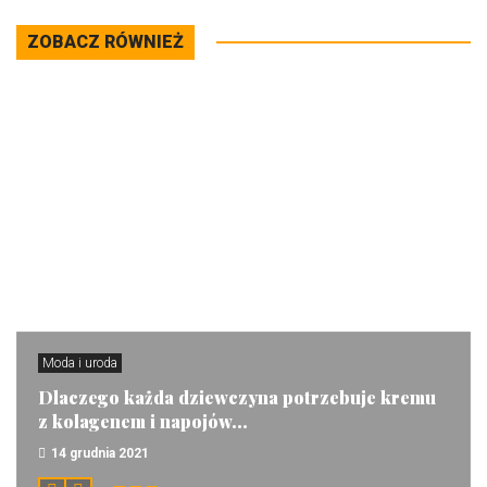
ZOBACZ RÓWNIEŻ
Moda i uroda
Dlaczego każda dziewczyna potrzebuje kremu
z kolagenem i napojów...
14 grudnia 2021