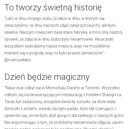
To tworzy świetną historię
"Lało w dniu mojego ślubu (a także w dniu, w którym się
zaręczyliśmy i w dniu naszych zdjęć zaręczynowych), ale było
idealnie. Naszym miejscem była stara fabryka, a mroczny nastrój
sprawił, że zdjęcia w dniu ślubu były niesamowite. Ale przede
wszystkim wybraliśmy nasze miejsce, więc nie musieliśmy
martwić się o pogodę, więc to było prawie zamierzone." -
@melrosetebo
Dzień będzie magiczny
"Nasz ślub odbył się w Momofuku Daisho w Toronto. Wszystko
odbyło się na tarasie łączącym restaurację z hotelem Shangri-La.
Taras był zadaszony, wszędzie świeciły sznurki, na stole stały
doniczki z ziołami, a kiedy zaczęło padać, było tak czarująco. I
upewniło się, że nie było zbyt gorąco dla żadnego z naszych gości.
Nie wspominając o tym, że zrobiliśmy niesamowite zdjęcia, zanim