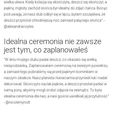
wielka ulewa. Kiedy kolacja się skończyła, deszcz się skończył, a
piękny, mglisty zachód słońca był idealny do zdjęć i tańca. Biorąc
pod uwagę, że nasz ślub odbył się w lipcu, byłam szczęśliwa, że
deszcz przyniósł chłodniejszą noc zamiast palącego słońca". -
@alexandracoyles
Idealna ceremonia nie zawsze
jest tym, co zaplanowałeś
"W dniu mojego ślubu padał deszcz, co okazało się wielką
niespodzianką. Zaplanowałam ceremonię na świeżym powietrzu,
a zamiast tego pobraliśmy się przed pięknym kominkiem w
naszym obiekcie. Nasz planista i kwiaciarnia przynieśli łuk i nadal
dekorowali. Skończyło się tak pięknie, a deszcz przestał padać w
samą porę, abyśmy mogli zrobić zdjęcia na zewnątrz. To była
idealna ceremonia dla nas, a nasi goście uwielbiali jej przytulność."
- @nicolemynott