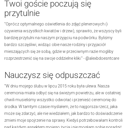
Twoi goście poczują się
przytulnie
"Oprócz optymalnego oświetlenia do zdjęć plenerowych (i
ożywienia wszystkich kwiatów i drzew), sprawiło, że wszyscy byli
bardziej przytulni na naszym przyjęciu na podwórku. Byliśmy
bardzo szczęśliwi, widząc obie nasze rodziny i przyjaciół
mieszających się ze sobą, gdzie w przeciwnym razie mogliby
rozprzestrzenić się na swoje oddzielne kliki." - @alexbdoesntcare
Nauczysz się odpuszczać
"W dniu mojego ślubu w lipcu 2015 roku była ulewa. Nasza
ceremonia miała odbyć się na świeżym powietrzu, ale w ostatniej
chwili musieliśmy wszystko odwołać i przenieść ceremonię do
środka. W tamtym czasie myślałem, że to najgorsza rzecz, jaka
może się zdarzyć, ale nie wiedziałem, jak bardzo to doświadczenie
zmieni moje spojrzenie na sprawy. Kiedyś potrzebowałam kontroli
nad każdym aspektem mojego życia i nie mogłam sobie poradzić,