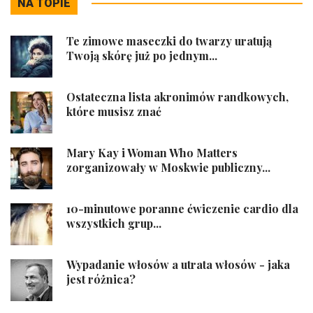
NA TOPIE
Te zimowe maseczki do twarzy uratują
Twoją skórę już po jednym...
Ostateczna lista akronimów randkowych,
które musisz znać
Mary Kay i Woman Who Matters
zorganizowały w Moskwie publiczny...
10-minutowe poranne ćwiczenie cardio dla
wszystkich grup...
Wypadanie włosów a utrata włosów - jaka
jest różnica?