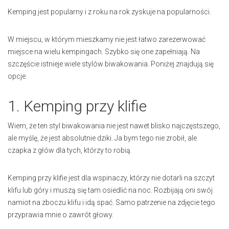
Kemping jest popularny i z roku na rok zyskuje na popularności.
W miejscu, w którym mieszkamy nie jest łatwo zarezerwować
miejsce na wielu kempingach. Szybko się one zapełniają. Na
szczęście istnieje wiele stylów biwakowania. Poniżej znajdują się
opcje.
1. Kemping przy klifie
Wiem, że ten styl biwakowania nie jest nawet blisko najczęstszego,
ale myślę, że jest absolutnie dziki. Ja bym tego nie zrobił, ale
czapka z głów dla tych, którzy to robią.
Kemping przy klifie jest dla wspinaczy, którzy nie dotarli na szczyt
klifu lub góry i muszą się tam osiedlić na noc. Rozbijają oni swój
namiot na zboczu klifu i idą spać. Samo patrzenie na zdjęcie tego
przyprawia mnie o zawrót głowy.