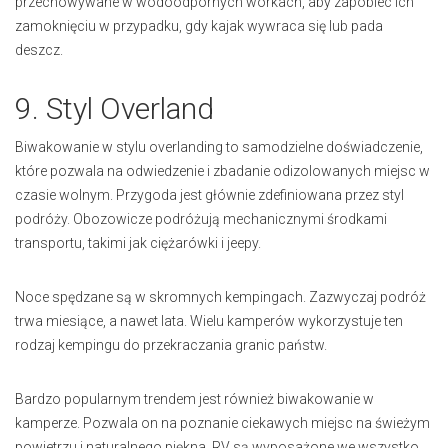
przechowywane w wodoodpornych workach, aby zapobiec ich
zamoknięciu w przypadku, gdy kajak wywraca się lub pada
deszcz.
9. Styl Overland
Biwakowanie w stylu overlanding to samodzielne doświadczenie,
które pozwala na odwiedzenie i zbadanie odizolowanych miejsc w
czasie wolnym. Przygoda jest głównie zdefiniowana przez styl
podróży. Obozowicze podróżują mechanicznymi środkami
transportu, takimi jak ciężarówki i jeepy.
Noce spędzane są w skromnych kempingach. Zazwyczaj podróż
trwa miesiące, a nawet lata. Wielu kamperów wykorzystuje ten
rodzaj kempingu do przekraczania granic państw.
Bardzo popularnym trendem jest również biwakowanie w
kamperze. Pozwala on na poznanie ciekawych miejsc na świeżym
powietrzu i naturalnego piękna. RV są wyposażone we wszystko,