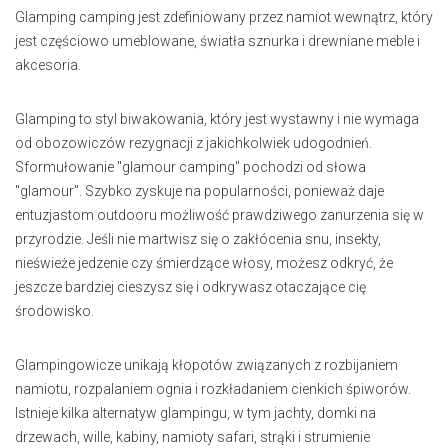
Glamping camping jest zdefiniowany przez namiot wewnątrz, który
jest częściowo umeblowane, światła sznurka i drewniane meble i
akcesoria.
Glamping to styl biwakowania, który jest wystawny i nie wymaga
od obozowiczów rezygnacji z jakichkolwiek udogodnień.
Sformułowanie "glamour camping" pochodzi od słowa
"glamour". Szybko zyskuje na popularności, ponieważ daje
entuzjastom outdooru możliwość prawdziwego zanurzenia się w
przyrodzie. Jeśli nie martwisz się o zakłócenia snu, insekty,
nieświeże jedzenie czy śmierdzące włosy, możesz odkryć, że
jeszcze bardziej cieszysz się i odkrywasz otaczające cię
środowisko.
Glampingowicze unikają kłopotów związanych z rozbijaniem
namiotu, rozpalaniem ognia i rozkładaniem cienkich śpiworów.
Istnieje kilka alternatyw glampingu, w tym jachty, domki na
drzewach, wille, kabiny, namioty safari, strąki i strumienie