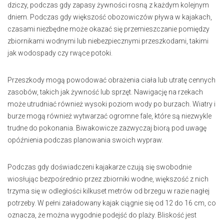
dziczy, podczas gdy zapasy żywności rosną z każdym kolejnym
dniem. Podczas gdy większość obozowiczów pływa w kajakach,
czasami niezbędne może okazać się przemieszczanie pomiędzy
zbiornikami wodnymi lub niebezpiecznymi przeszkodami, takimi
jak wodospady czy rwące potoki.
Przeszkody mogą powodować obrażenia ciała lub utratę cennych
zasobów, takich jak żywność lub sprzęt. Nawigację na rzekach
może utrudniać również wysoki poziom wody po burzach. Wiatry i
burze mogą również wytwarzać ogromne fale, które są niezwykle
trudne do pokonania. Biwakowicze zazwyczaj biorą pod uwagę
opóźnienia podczas planowania swoich wypraw.
Podczas gdy doświadczeni kajakarze czują się swobodnie
wiosłując bezpośrednio przez zbiorniki wodne, większość z nich
trzyma się w odległości kilkuset metrów od brzegu w razie nagłej
potrzeby. W pełni załadowany kajak ciągnie się od 12 do 16 cm, co
oznacza, że można wygodnie podejść do plaży. Bliskość jest