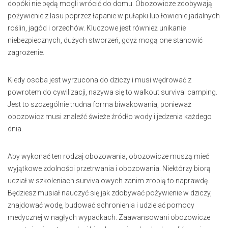
dopóki nie będą mogli wrócić do domu. Obozowicze zdobywają
pożywienie z lasu poprzez łapanie w pułapki lub łowienie jadalnych
roślin, jagód i orzechów. Kluczowe jest również unikanie
niebezpiecznych, dużych stworzeń, gdyż mogą one stanowić
zagrożenie.
Kiedy osoba jest wyrzucona do dziczy i musi wędrować z
powrotem do cywilizacji, nazywa się to walkout survival camping.
Jest to szczególnie trudna forma biwakowania, ponieważ
obozowicz musi znaleźć świeże źródło wody i jedzenia każdego
dnia.
Aby wykonać ten rodzaj obozowania, obozowicze muszą mieć
wyjątkowe zdolności przetrwania i obozowania. Niektórzy biorą
udział w szkoleniach survivalowych zanim zrobią to naprawdę.
Będziesz musiał nauczyć się jak zdobywać pożywienie w dziczy,
znajdować wodę, budować schronienia i udzielać pomocy
medycznej w nagłych wypadkach. Zaawansowani obozowicze