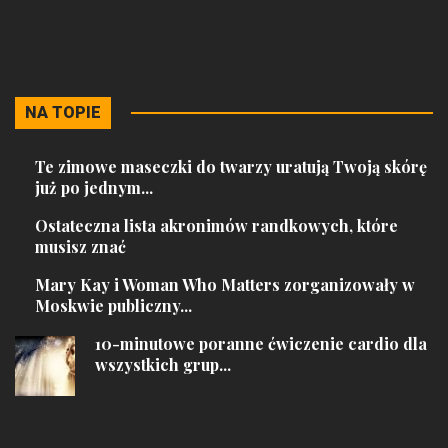
NA TOPIE
Te zimowe maseczki do twarzy uratują Twoją skórę
już po jednym...
Ostateczna lista akronimów randkowych, które
musisz znać
Mary Kay i Woman Who Matters zorganizowały w
Moskwie publiczny...
10-minutowe poranne ćwiczenie cardio dla
wszystkich grup...