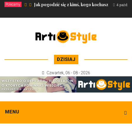
Jak pogodzić się z kimś, kogo kochasz
Polecamy
4 paździ
DZISIAJ
Czwartek
,
06 - 08 - 2026
MENU