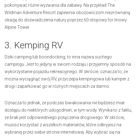
pokonywać różne wyzwania dla zabawy. Na przykład The
Wildman Adventure Resort zapewnia obozowiczom niezrównaną
okazję do doświadczenia natury poprzez 60-stopowy tor linowy
Alpine Tower.
3. Kemping RV
Dziki camping lub boondocking, to inna nazwa suchego
campingu. Jest to jedyny w swoim rodzaju i przyjemny sposób na
wykorzystanie pojazdu rekreacyjnego. W skrócie, oznacza to, że
można wyciągnąć swój RV, przyczepa kempingowa lub kamper z
drogi i zaparkować go w różnych miejscach za darmo.
Oznacza to jednak, że podczas biwakowania nie będziesz miał
dostępu do niektórych udogodnień, w tym wody. Wynika to z faktu,
że brak jest odpowiedniego połączenia drogowego. W skrócie,
musisz korzystać z wszelkich materiałów, które odkryjesz na
wybranej przez siebie stronie internetowej. Aby wybrać się na