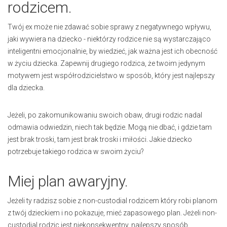
rodzicem.
Twój ex może nie zdawać sobie sprawy z negatywnego wpływu,
jaki wywiera na dziecko - niektórzy rodzice nie są wystarczająco
inteligentni emocjonalnie, by wiedzieć, jak ważna jest ich obecność
w życiu dziecka. Zapewnij drugiego rodzica, że twoim jedynym
motywem jest współrodzicielstwo w sposób, który jest najlepszy
dla dziecka.
Jeżeli, po zakomunikowaniu swoich obaw, drugi rodzic nadal
odmawia odwiedzin, niech tak będzie. Mogą nie dbać, i gdzie tam
jest brak troski, tam jest brak troski i miłości. Jakie dziecko
potrzebuje takiego rodzica w swoim życiu?
Miej plan awaryjny.
Jeżeli ty radzisz sobie z non-custodial rodzicem który robi planom
z twój dzieckiem i no pokazuje, mieć zapasowego plan. Jeżeli non-
custodial rodzic jest niekonsekwentny, najlepszy sposób