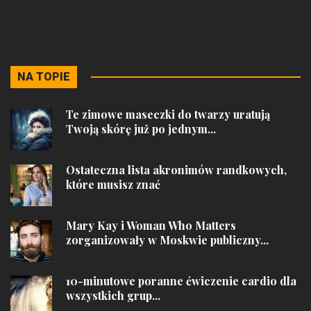
NA TOPIE
Te zimowe maseczki do twarzy uratują
Twoją skórę już po jednym...
Ostateczna lista akronimów randkowych,
które musisz znać
Mary Kay i Woman Who Matters
zorganizowały w Moskwie publiczny...
10-minutowe poranne ćwiczenie cardio dla
wszystkich grup...