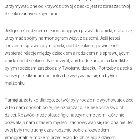
utrzymywać one od krzywdzić twój dziecko jest rozpraszać twój
dziecko z innymi zajęciami.
Jeśli jesteś rodzicem nieposiadającym prawa do opieki, staraj się
utrzymać spójny harmonogram wizyt z dziećmi. Jeśli jesteś
rodzicem sprawującym opiekę nad dzieckiem, powinieneś
wspierać relacje między dzieckiem a rodzicem nie sprawującym
opieki nad dzieckiem. Nie pozwól, aby trudne uczucia i konflikt z
byłym rodzicem zaszkodziły Twojemu dziecku. Potrzeby dziecka
należy przedkładać nad potrzebę wyżywania się na byłym
małżonku.
Pamiętaj, że tylko dlatego, że twój były rodzic nie wychowuje dzieci
w ten sam sposób co ty, nie oznacza to, że nie kocha swoich
dzieci. Rozwód może płatać figle naszym emocjom, które nie
pozwalają nam czasem myśleć i zachowywać się racjonalnie. Jeśli
twój były ma trudny czas radzenia sobie z rozwodem
emocjonalnie, może to przeciekać do ich relacji z dziećmi.