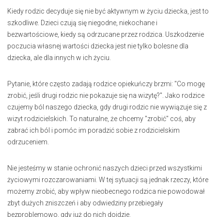
Kiedy rodzic decyduje się nie być aktywnym w życiu dziecka, jest to
szkodliwe. Dzieci czują się niegodne, niekochane i
bezwartościowe, kiedy są odrzucane przez rodzica. Uszkodzenie
poczucia własnej wartości dziecka jest nie tylko bolesne dla
dziecka, ale dla innych w ich życiu.
Pytanie, które często zadają rodzice opiekuńczy brzmi: "Co mogę
zrobić, jeśli drugi rodzic nie pokazuje się na wizytę?". Jako rodzice
czujemy ból naszego dziecka, gdy drugi rodzic nie wywiązuje się z
wizyt rodzicielskich. To naturalne, że chcemy "zrobić" coś, aby
zabrać ich ból i pomóc im poradzić sobie z rodzicielskim
odrzuceniem.
Nie jesteśmy w stanie ochronić naszych dzieci przed wszystkimi
życiowymi rozczarowaniami. W tej sytuacji są jednak rzeczy, które
możemy zrobić, aby wpływ nieobecnego rodzica nie powodował
zbyt dużych zniszczeń i aby odwiedziny przebiegały
bezproblemowo, gdy już do nich dojdzie.