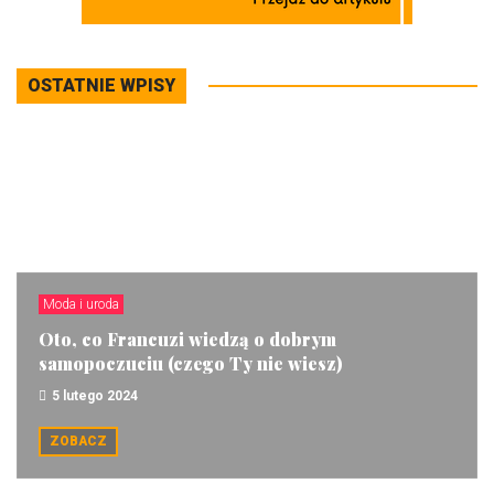
OSTATNIE WPISY
Moda i uroda
Oto, co Francuzi wiedzą o dobrym
samopoczuciu (czego Ty nie wiesz)
5 lutego 2024
ZOBACZ