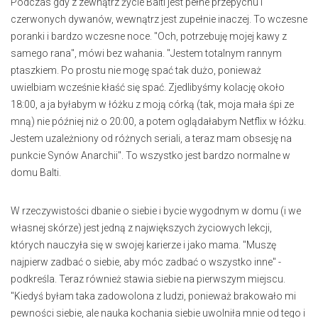
Podczas gdy z zewnątrz życie Balti jest pełne przepychu i
czerwonych dywanów, wewnątrz jest zupełnie inaczej. To wczesne
poranki i bardzo wczesne noce. "Och, potrzebuję mojej kawy z
samego rana", mówi bez wahania. "Jestem totalnym rannym
ptaszkiem. Po prostu nie mogę spać tak dużo, ponieważ
uwielbiam wcześnie kłaść się spać. Zjedlibyśmy kolację około
18:00, a ja byłabym w łóżku z moją córką (tak, moja mała śpi ze
mną) nie później niż o 20:00, a potem oglądałabym Netflix w łóżku.
Jestem uzależniony od różnych seriali, a teraz mam obsesję na
punkcie Synów Anarchii". To wszystko jest bardzo normalne w
domu Balti.
W rzeczywistości dbanie o siebie i bycie wygodnym w domu (i we
własnej skórze) jest jedną z największych życiowych lekcji,
których nauczyła się w swojej karierze i jako mama. "Muszę
najpierw zadbać o siebie, aby móc zadbać o wszystko inne" -
podkreśla. Teraz również stawia siebie na pierwszym miejscu.
"Kiedyś byłam taka zadowolona z ludzi, ponieważ brakowało mi
pewności siebie, ale nauka kochania siebie uwolniła mnie od tego i