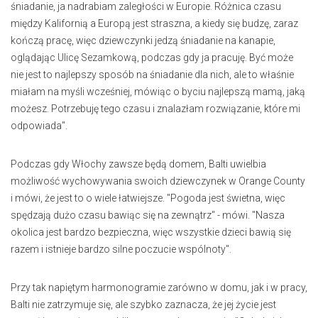
śniadanie, ja nadrabiam zaległości w Europie. Różnica czasu
między Kalifornią a Europą jest straszna, a kiedy się budzę, zaraz
kończą pracę, więc dziewczynki jedzą śniadanie na kanapie,
oglądając Ulicę Sezamkową, podczas gdy ja pracuję. Być może
nie jest to najlepszy sposób na śniadanie dla nich, ale to właśnie
miałam na myśli wcześniej, mówiąc o byciu najlepszą mamą, jaką
możesz. Potrzebuję tego czasu i znalazłam rozwiązanie, które mi
odpowiada".
Podczas gdy Włochy zawsze będą domem, Balti uwielbia
możliwość wychowywania swoich dziewczynek w Orange County
i mówi, że jest to o wiele łatwiejsze. "Pogoda jest świetna, więc
spędzają dużo czasu bawiąc się na zewnątrz" - mówi. "Nasza
okolica jest bardzo bezpieczna, więc wszystkie dzieci bawią się
razem i istnieje bardzo silne poczucie wspólnoty".
Przy tak napiętym harmonogramie zarówno w domu, jak i w pracy,
Balti nie zatrzymuje się, ale szybko zaznacza, że jej życie jest