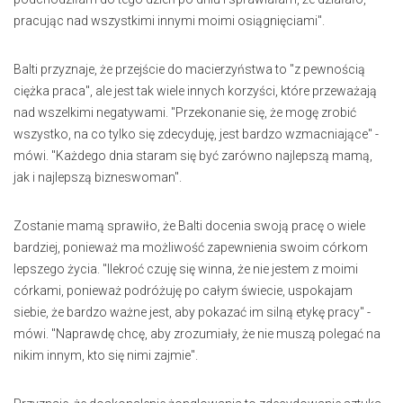
pracując nad wszystkimi innymi moimi osiągnięciami".
Balti przyznaje, że przejście do macierzyństwa to "z pewnością
ciężka praca", ale jest tak wiele innych korzyści, które przeważają
nad wszelkimi negatywami. "Przekonanie się, że mogę zrobić
wszystko, na co tylko się zdecyduję, jest bardzo wzmacniające" -
mówi. "Każdego dnia staram się być zarówno najlepszą mamą,
jak i najlepszą bizneswoman".
Zostanie mamą sprawiło, że Balti docenia swoją pracę o wiele
bardziej, ponieważ ma możliwość zapewnienia swoim córkom
lepszego życia. "Ilekroć czuję się winna, że nie jestem z moimi
córkami, ponieważ podróżuję po całym świecie, uspokajam
siebie, że bardzo ważne jest, aby pokazać im silną etykę pracy" -
mówi. "Naprawdę chcę, aby zrozumiały, że nie muszą polegać na
nikim innym, kto się nimi zajmie".