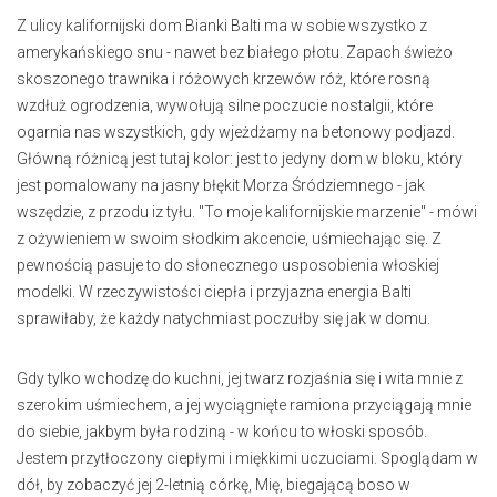
Z ulicy kalifornijski dom Bianki Balti ma w sobie wszystko z
amerykańskiego snu - nawet bez białego płotu. Zapach świeżo
skoszonego trawnika i różowych krzewów róż, które rosną
wzdłuż ogrodzenia, wywołują silne poczucie nostalgii, które
ogarnia nas wszystkich, gdy wjeżdżamy na betonowy podjazd.
Główną różnicą jest tutaj kolor: jest to jedyny dom w bloku, który
jest pomalowany na jasny błękit Morza Śródziemnego - jak
wszędzie, z przodu iz tyłu. "To moje kalifornijskie marzenie" - mówi
z ożywieniem w swoim słodkim akcencie, uśmiechając się. Z
pewnością pasuje to do słonecznego usposobienia włoskiej
modelki. W rzeczywistości ciepła i przyjazna energia Balti
sprawiłaby, że każdy natychmiast poczułby się jak w domu.
Gdy tylko wchodzę do kuchni, jej twarz rozjaśnia się i wita mnie z
szerokim uśmiechem, a jej wyciągnięte ramiona przyciągają mnie
do siebie, jakbym była rodziną - w końcu to włoski sposób.
Jestem przytłoczony ciepłymi i miękkimi uczuciami. Spoglądam w
dół, by zobaczyć jej 2-letnią córkę, Mię, biegającą boso w