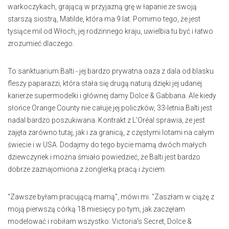
warkoczykach, grającą w przyjazną grę w łapanie ze swoją
starszą siostrą, Matilde, która ma 9 lat. Pomimo tego, że jest
tysiące mil od Włoch, jej rodzinnego kraju, uwielbia tu być i łatwo
zrozumieć dlaczego.
To sanktuarium Balti - jej bardzo prywatna oaza z dala od blasku
fleszy paparazzi, która stała się drugą naturą dzięki jej udanej
karierze supermodelki i głównej damy Dolce & Gabbana. Ale kiedy
słońce Orange County nie całuje jej policzków, 33-letnia Balti jest
nadal bardzo poszukiwana. Kontrakt z L'Oréal sprawia, że jest
zajęta zarówno tutaj, jak i za granicą, z częstymi lotami na całym
świecie i w USA. Dodajmy do tego bycie mamą dwóch małych
dziewczynek i można śmiało powiedzieć, że Balti jest bardzo
dobrze zaznajomiona z żonglerką pracą i życiem.
"Zawsze byłam pracującą mamą", mówi mi. "Zaszłam w ciążę z
moją pierwszą córką 18 miesięcy po tym, jak zaczęłam
modelować i robiłam wszystko: Victoria's Secret, Dolce &