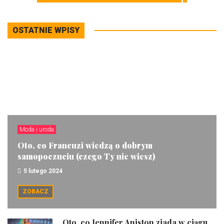
OSTATNIE WPISY
Moda i uroda
Oto, co Francuzi wiedzą o dobrym
samopoczuciu (czego Ty nie wiesz)
5 lutego 2024
ZOBACZ
Oto, co Jennifer Aniston zjada w ciągu