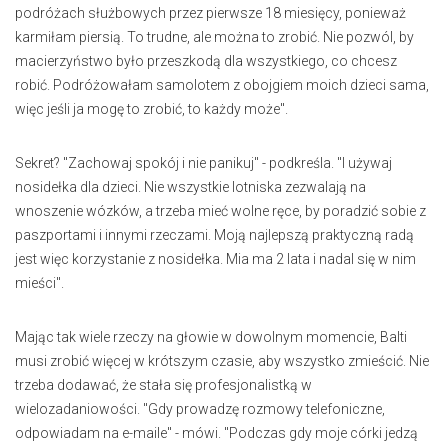
podróżach służbowych przez pierwsze 18 miesięcy, ponieważ
karmiłam piersią. To trudne, ale można to zrobić. Nie pozwól, by
macierzyństwo było przeszkodą dla wszystkiego, co chcesz
robić. Podróżowałam samolotem z obojgiem moich dzieci sama,
więc jeśli ja mogę to zrobić, to każdy może".
Sekret? "Zachowaj spokój i nie panikuj" - podkreśla. "I używaj
nosidełka dla dzieci. Nie wszystkie lotniska zezwalają na
wnoszenie wózków, a trzeba mieć wolne ręce, by poradzić sobie z
paszportami i innymi rzeczami. Moją najlepszą praktyczną radą
jest więc korzystanie z nosidełka. Mia ma 2 lata i nadal się w nim
mieści".
Mając tak wiele rzeczy na głowie w dowolnym momencie, Balti
musi zrobić więcej w krótszym czasie, aby wszystko zmieścić. Nie
trzeba dodawać, że stała się profesjonalistką w
wielozadaniowości. "Gdy prowadzę rozmowy telefoniczne,
odpowiadam na e-maile" - mówi. "Podczas gdy moje córki jedzą