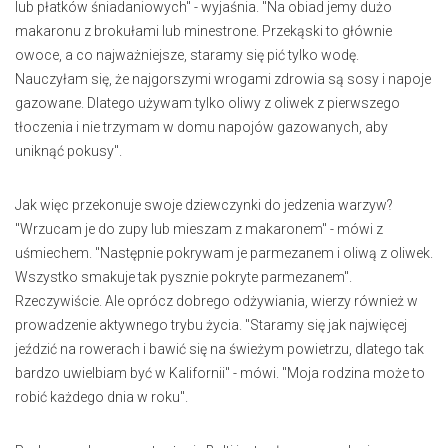
lub płatków śniadaniowych" - wyjaśnia. "Na obiad jemy dużo
makaronu z brokułami lub minestrone. Przekąski to głównie
owoce, a co najważniejsze, staramy się pić tylko wodę.
Nauczyłam się, że najgorszymi wrogami zdrowia są sosy i napoje
gazowane. Dlatego używam tylko oliwy z oliwek z pierwszego
tłoczenia i nie trzymam w domu napojów gazowanych, aby
uniknąć pokusy".
Jak więc przekonuje swoje dziewczynki do jedzenia warzyw?
"Wrzucam je do zupy lub mieszam z makaronem" - mówi z
uśmiechem. "Następnie pokrywam je parmezanem i oliwą z oliwek.
Wszystko smakuje tak pysznie pokryte parmezanem".
Rzeczywiście. Ale oprócz dobrego odżywiania, wierzy również w
prowadzenie aktywnego trybu życia. "Staramy się jak najwięcej
jeździć na rowerach i bawić się na świeżym powietrzu, dlatego tak
bardzo uwielbiam być w Kalifornii" - mówi. "Moja rodzina może to
robić każdego dnia w roku".