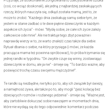
Przyznaje, że doskonalenie żonglowania to zdecydowanie sztuka
(coś, co wciąż doskonali), ale jedną z najbardziej zaskakujących
rzeczy, których nauczyła się, odkąd została mamą, jest to, że
może to zrobić. "Każdego dnia zaskakuję samą siebie tym, że
jestem w stanie zadbać o te dwie piękne dziewczynki w każdym
aspekcie ich życia" - mówi. "Myślę sobie, że całe ich życie zależy
całkowicie ode mnie". Ale nie traktuje tego zbyt poważnie i
naprawdę wierzy w to, że warto znaleźć czas także dla siebie.
Rytuał dbania o siebie, na który przysięga (i mówi, że każda
pracująca mama też powinna spróbować), to próba trzymania się
jednej randki w tygodniu. "On zwykle czuje się winny, zostawiając
dziewczynki w domu, ale ja nie" - śmieje się. "To bardzo ważne, aby
poświęcić trochę czasu swojemu mężczyźnie!".
Te randki są niezbędne, nie tylko po to, aby ich związek był świeży,
a namiętność żywa, ale także po to, aby mogli "zjeść kolację bez
dziecięcych rozmów i rozlanego jedzenia" - śmieje się. "Ważne jest,
aby żartobliwie dokuczać sobie nawzajem w momentach dnia,
które nie wydają się do tego odpowiednie: komentarz podczas