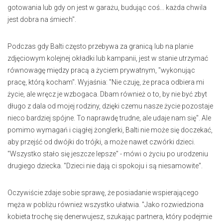
gotowania lub gdy on jest w garażu, budując coś... każda chwila
jest dobra na śmiech".
Podczas gdy Balti często przebywa za granicą lub na planie
zdjęciowym kolejnej okładki lub kampanii, jest w stanie utrzymać
równowagę między pracą a życiem prywatnym, "wykonując
pracę, którą kocham". Wyjaśnia: "Nie czuję, że praca odbiera mi
życie, ale wręcz je wzbogaca. Dbam również o to, by nie być zbyt
długo z dala od mojej rodziny, dzięki czemu nasze życie pozostaje
nieco bardziej spójne. To naprawdę trudne, ale udaje nam się". Ale
pomimo wymagań i ciągłej żonglerki, Balti nie może się doczekać,
aby przejść od dwójki do trójki, a może nawet czwórki dzieci.
"Wszystko stało się jeszcze lepsze" - mówi o życiu po urodzeniu
drugiego dziecka. "Dzieci nie dają ci spokoju i są niesamowite".
Oczywiście zdaje sobie sprawę, że posiadanie wspierającego
męża w pobliżu również wszystko ułatwia. "Jako rozwiedziona
kobieta trochę się denerwujesz, szukając partnera, który podejmie