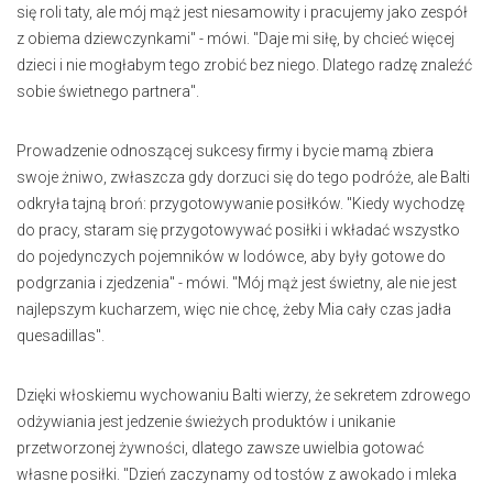
się roli taty, ale mój mąż jest niesamowity i pracujemy jako zespół
z obiema dziewczynkami" - mówi. "Daje mi siłę, by chcieć więcej
dzieci i nie mogłabym tego zrobić bez niego. Dlatego radzę znaleźć
sobie świetnego partnera".
Prowadzenie odnoszącej sukcesy firmy i bycie mamą zbiera
swoje żniwo, zwłaszcza gdy dorzuci się do tego podróże, ale Balti
odkryła tajną broń: przygotowywanie posiłków. "Kiedy wychodzę
do pracy, staram się przygotowywać posiłki i wkładać wszystko
do pojedynczych pojemników w lodówce, aby były gotowe do
podgrzania i zjedzenia" - mówi. "Mój mąż jest świetny, ale nie jest
najlepszym kucharzem, więc nie chcę, żeby Mia cały czas jadła
quesadillas".
Dzięki włoskiemu wychowaniu Balti wierzy, że sekretem zdrowego
odżywiania jest jedzenie świeżych produktów i unikanie
przetworzonej żywności, dlatego zawsze uwielbia gotować
własne posiłki. "Dzień zaczynamy od tostów z awokado i mleka