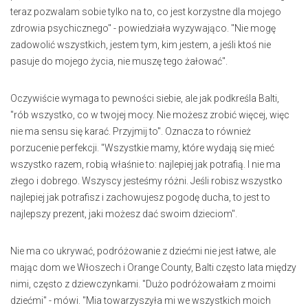
teraz pozwalam sobie tylko na to, co jest korzystne dla mojego
zdrowia psychicznego" - powiedziała wyzywająco. "Nie mogę
zadowolić wszystkich, jestem tym, kim jestem, a jeśli ktoś nie
pasuje do mojego życia, nie muszę tego żałować".
Oczywiście wymaga to pewności siebie, ale jak podkreśla Balti,
"rób wszystko, co w twojej mocy. Nie możesz zrobić więcej, więc
nie ma sensu się karać. Przyjmij to". Oznacza to również
porzucenie perfekcji. "Wszystkie mamy, które wydają się mieć
wszystko razem, robią właśnie to: najlepiej jak potrafią. I nie ma
złego i dobrego. Wszyscy jesteśmy różni. Jeśli robisz wszystko
najlepiej jak potrafisz i zachowujesz pogodę ducha, to jest to
najlepszy prezent, jaki możesz dać swoim dzieciom".
Nie ma co ukrywać, podróżowanie z dziećmi nie jest łatwe, ale
mając dom we Włoszech i Orange County, Balti często lata między
nimi, często z dziewczynkami. "Dużo podróżowałam z moimi
dziećmi" - mówi. "Mia towarzyszyła mi we wszystkich moich