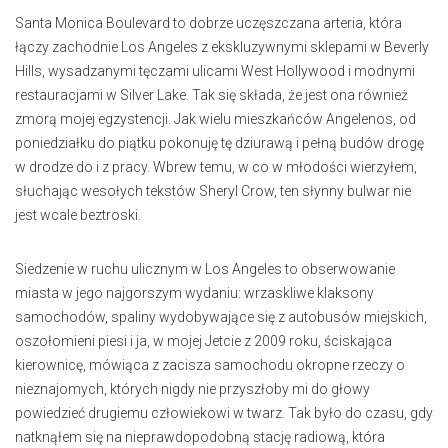
Santa Monica Boulevard to dobrze uczęszczana arteria, która
łączy zachodnie Los Angeles z ekskluzywnymi sklepami w Beverly
Hills, wysadzanymi tęczami ulicami West Hollywood i modnymi
restauracjami w Silver Lake. Tak się składa, że jest ona również
zmorą mojej egzystencji. Jak wielu mieszkańców Angelenos, od
poniedziałku do piątku pokonuję tę dziurawą i pełną budów drogę
w drodze do i z pracy. Wbrew temu, w co w młodości wierzyłem,
słuchając wesołych tekstów Sheryl Crow, ten słynny bulwar nie
jest wcale beztroski.
Siedzenie w ruchu ulicznym w Los Angeles to obserwowanie
miasta w jego najgorszym wydaniu: wrzaskliwe klaksony
samochodów, spaliny wydobywające się z autobusów miejskich,
oszołomieni piesi i ja, w mojej Jetcie z 2009 roku, ściskająca
kierownicę, mówiąca z zacisza samochodu okropne rzeczy o
nieznajomych, których nigdy nie przyszłoby mi do głowy
powiedzieć drugiemu człowiekowi w twarz. Tak było do czasu, gdy
natknąłem się na nieprawdopodobną stację radiową, która