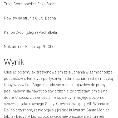
Trois Gymnopédies Erika Satie
Powiew na strunie G J.S. Bacha
Kanon D-dur (Elegia) Pachelbela
Nokturn nr 2 Es-dur op. 9 - Chopin
Wyniki
Miesiąc po tym, jak zrezygnowałem ze słuchania w samochodzie
podcastów o tematyce politycznej, nadal słucham radia z muzyką
klasyczną w Los Angeles podczas moich dojazdów do pracy -
posunąłbym się nawet do stwierdzenia, że przestawiłem się na
dobre. Chociaż z pewnością nie opisałbym mojego poziomu
szczęścia jako równego Sheryl Crow śpiewającej "All I Wanna to
Do", to przyznam, że nie boję się jeździć bulwarem Santa Monica
tak, jak kiedyś. A biorąc pod uwagę niekończący się strumień