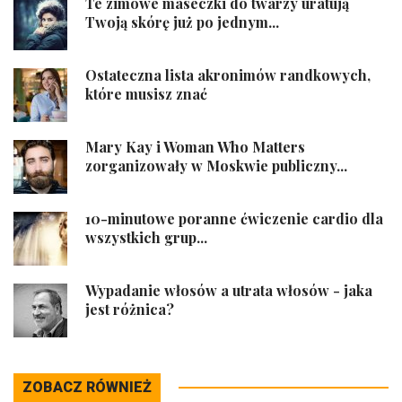
Te zimowe maseczki do twarzy uratują
Twoją skórę już po jednym...
Ostateczna lista akronimów randkowych,
które musisz znać
Mary Kay i Woman Who Matters
zorganizowały w Moskwie publiczny...
10-minutowe poranne ćwiczenie cardio dla
wszystkich grup...
Wypadanie włosów a utrata włosów - jaka
jest różnica?
ZOBACZ RÓWNIEŻ