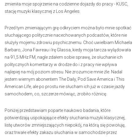
zmieniła moje spojrzenie na codzienne dojazdy do pracy - KUSC,
stację muzyki klasycznej z Los Angeles.
Przed tym zmieniającym grę odkryciem można było mnie spotkać
słuchającego politycznie nacechowanych podcastów, które nie
służyły mojemu zdrowiu psychicznemu. Choć uwielbiam Michaela
Barbaro, Jona Favreau i Irę Glassa, kiedy moja tarcza wylądowała
na 91,5 MHz FM, nagle zdałem sobie sprawę, że słuchanie ich
politycznych komentarzy w drodze do i z pracy nie wpływa
najlepiej na mój poziom stresu. Nie zrozumcie mnie źle. Nadal
jestem wiernym abonentem The Daily, Pod Save America i This
American Life, ale po prostu nie słucham ich już w czasie jazdy
samochodem, co, szczerze mówiąc, zrobiło różnicę.
Poniżej przedstawiam poparte naukowo badania, które
potwierdzają uspokajające efekty słuchania muzyki klasycznej,
listę utworów zmniejszających niepokój, na którą się powołuję,
oraz trwałe efekty zakazu słuchania w samochodzie przez