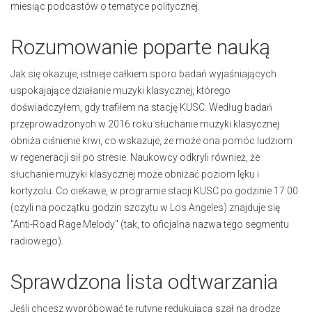
miesiąc podcastów o tematyce politycznej.
Rozumowanie poparte nauką
Jak się okazuje, istnieje całkiem sporo badań wyjaśniających
uspokajające działanie muzyki klasycznej, którego
doświadczyłem, gdy trafiłem na stację KUSC. Według badań
przeprowadzonych w 2016 roku słuchanie muzyki klasycznej
obniża ciśnienie krwi, co wskazuje, że może ona pomóc ludziom
w regeneracji sił po stresie. Naukowcy odkryli również, że
słuchanie muzyki klasycznej może obniżać poziom lęku i
kortyzolu. Co ciekawe, w programie stacji KUSC po godzinie 17:00
(czyli na początku godzin szczytu w Los Angeles) znajduje się
"Anti-Road Rage Melody" (tak, to oficjalna nazwa tego segmentu
radiowego).
Sprawdzona lista odtwarzania
Jeśli chcesz wypróbować tę rutynę redukującą szał na drodze