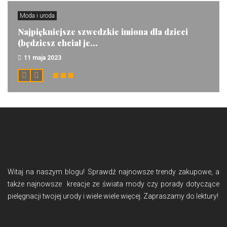
Moda i uroda
Najpiękniejsze szwedzkie imiona dla dzieci
(będziesz chciał je...
11 maja 2023
Witaj na naszym blogu! Sprawdź najnowsze trendy zakupowe, a
także najnowsze kreacje ze świata mody czy porady dotyczące
pielęgnacji twojej urody i wiele wiele więcej. Zapraszamy do lektury!