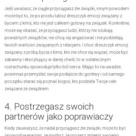
Jeśli uważasz, że ciągle przyciągasz złe związki, innym powodem
może być to, że po prostu lubisz dreszczyk emocji związany z
byciem z kimś, kto nie jest całkiem gotowy na związek. Konkretnie,
może się okazać, że przyciągasz ludzi, którzy nie szukają
poważnych związków, nie chcą się angażować i nie podzielają
twoich wartości związanych z relacjami. I choć dreszczyk emocji
związany z próbą bycia z kimś, kto nie chce się wiązać, może być
zabawny i ekscytujący w danej chwili, to w ostatecznym
rozrachunku spowoduje tylko ból serca. Mając to na uwadze,
powinnaś przemyśleć swoje podejście do gonitwy i od samego
początku starać się poznać kogoś, kto podziela Twoje cele
związane ze związkiem.
4. Postrzegasz swoich
partnerów jako poprawiaczy
Kiedy zauważysz, że nadal przyciągasz złe związki, może to być
spowodowane tym, że myślisz, że możesz zmienić swojego