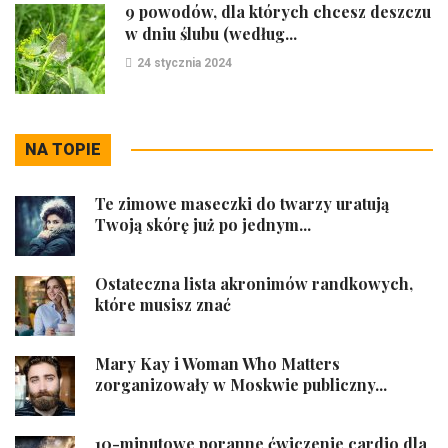
9 powodów, dla których chcesz deszczu
w dniu ślubu (według...
24 stycznia 2024
NA TOPIE
Te zimowe maseczki do twarzy uratują
Twoją skórę już po jednym...
Ostateczna lista akronimów randkowych,
które musisz znać
Mary Kay i Woman Who Matters
zorganizowały w Moskwie publiczny...
10-minutowe poranne ćwiczenie cardio dla