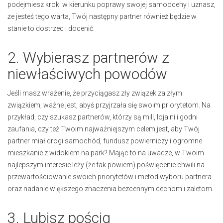
podejmiesz kroki w kierunku poprawy swojej samooceny i uznasz,
że jesteś tego warta, Twój następny partner również będzie w
stanie to dostrzec i docenić.
2. Wybierasz partnerów z
niewłaściwych powodów
Jeśli masz wrażenie, że przyciągasz zły związek za złym
związkiem, ważne jest, abyś przyjrzała się swoim priorytetom. Na
przykład, czy szukasz partnerów, którzy są mili, lojalni i godni
zaufania, czy też Twoim najważniejszym celem jest, aby Twój
partner miał drogi samochód, fundusz powierniczy i ogromne
mieszkanie z widokiem na park? Mając to na uwadze, w Twoim
najlepszym interesie leży (że tak powiem) poświęcenie chwili na
przewartościowanie swoich priorytetów i metod wyboru partnera
oraz nadanie większego znaczenia bezcennym cechom i zaletom.
3. Lubisz pościg