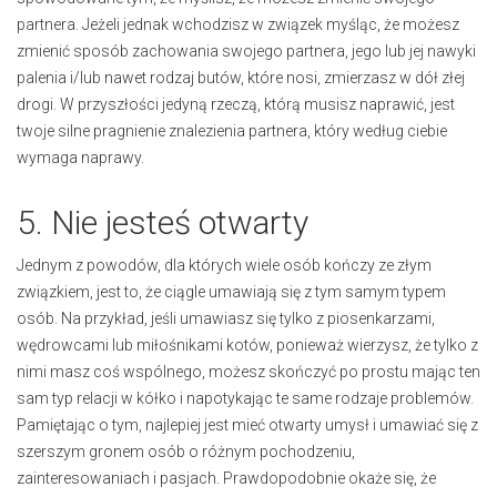
partnera. Jeżeli jednak wchodzisz w związek myśląc, że możesz
zmienić sposób zachowania swojego partnera, jego lub jej nawyki
palenia i/lub nawet rodzaj butów, które nosi, zmierzasz w dół złej
drogi. W przyszłości jedyną rzeczą, którą musisz naprawić, jest
twoje silne pragnienie znalezienia partnera, który według ciebie
wymaga naprawy.
5. Nie jesteś otwarty
Jednym z powodów, dla których wiele osób kończy ze złym
związkiem, jest to, że ciągle umawiają się z tym samym typem
osób. Na przykład, jeśli umawiasz się tylko z piosenkarzami,
wędrowcami lub miłośnikami kotów, ponieważ wierzysz, że tylko z
nimi masz coś wspólnego, możesz skończyć po prostu mając ten
sam typ relacji w kółko i napotykając te same rodzaje problemów.
Pamiętając o tym, najlepiej jest mieć otwarty umysł i umawiać się z
szerszym gronem osób o różnym pochodzeniu,
zainteresowaniach i pasjach. Prawdopodobnie okaże się, że