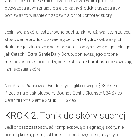
Zasadniczo chcesz mieć pewność, że w Twoim produkcie
oczyszczającym znajduje się delikatny środek złuszczający,
ponieważ to właśnie on zapewnia obrót komórek skóry.
Jeśli Twoja skóra jest zarówno sucha, jak i wrażliwa, Levin zaleca
stosowanie produktu zawierającego alfa-hydroksykwasy lub
delikatnego, złuszczającego preparatu oczyszczającego, takiego
jak Cetaphil Extra Gentle Daily Scrub, ponieważ jego drobne
mikrocząsteczki pochodzące z ekstraktu z bambusa oczyszczają
i zmiękczają skórę.
NeoStrata Piankowy płyn do mycia glikolowego $33 Sklep
Przepis na blask Blueberry Bounce Gentle Cleanser $34 Sklep
Cetaphil Extra Gentle Scrub $15 Sklep
KROK 2: Tonik do skóry suchej
Jeśli chcesz zastosować kompleksową pielęgnację skóry, nie
pomijaj kroku, jakim jest tonik. Chociaż często kojarzymy ten