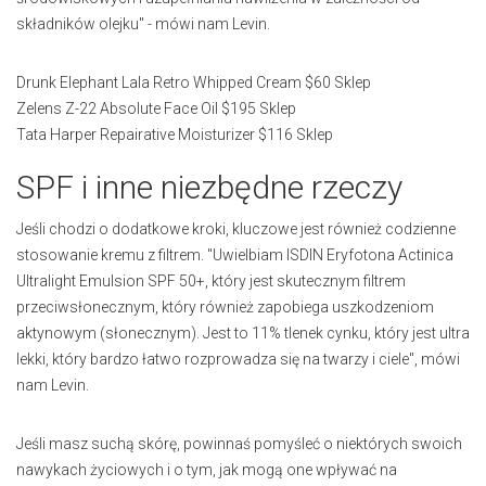
składników olejku" - mówi nam Levin.
Drunk Elephant Lala Retro Whipped Cream $60 Sklep
Zelens Z-22 Absolute Face Oil $195 Sklep
Tata Harper Repairative Moisturizer $116 Sklep
SPF i inne niezbędne rzeczy
Jeśli chodzi o dodatkowe kroki, kluczowe jest również codzienne
stosowanie kremu z filtrem. "Uwielbiam ISDIN Eryfotona Actinica
Ultralight Emulsion SPF 50+, który jest skutecznym filtrem
przeciwsłonecznym, który również zapobiega uszkodzeniom
aktynowym (słonecznym). Jest to 11% tlenek cynku, który jest ultra
lekki, który bardzo łatwo rozprowadza się na twarzy i ciele", mówi
nam Levin.
Jeśli masz suchą skórę, powinnaś pomyśleć o niektórych swoich
nawykach życiowych i o tym, jak mogą one wpływać na