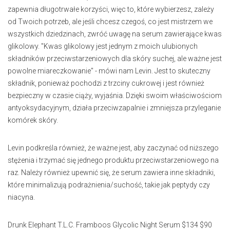
zapewnia długotrwałe korzyści, więc to, które wybierzesz, zależy
od Twoich potrzeb, ale jeśli chcesz czegoś, co jest mistrzem we
wszystkich dziedzinach, zwróć uwagę na serum zawierające kwas
glikolowy. "Kwas glikolowy jest jednym z moich ulubionych
składników przeciwstarzeniowych dla skóry suchej, ale ważne jest
powolne miareczkowanie" - mówi nam Levin. Jest to skuteczny
składnik, ponieważ pochodzi z trzciny cukrowej i jest również
bezpieczny w czasie ciąży, wyjaśnia. Dzięki swoim właściwościom
antyoksydacyjnym, działa przeciwzapalnie i zmniejsza przyleganie
komórek skóry.
Levin podkreśla również, że ważne jest, aby zaczynać od niższego
stężenia i trzymać się jednego produktu przeciwstarzeniowego na
raz. Należy również upewnić się, że serum zawiera inne składniki,
które minimalizują podrażnienia/suchość, takie jak peptydy czy
niacyna.
Drunk Elephant T.L.C. Framboos Glycolic Night Serum $134 $90