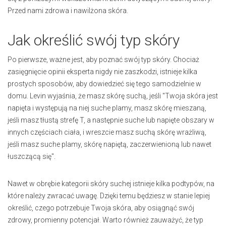
Przed nami zdrowa i nawilżona skóra.
Jak określić swój typ skóry
Po pierwsze, ważne jest, aby poznać swój typ skóry. Chociaż
zasięgnięcie opinii eksperta nigdy nie zaszkodzi, istnieje kilka
prostych sposobów, aby dowiedzieć się tego samodzielnie w
domu. Levin wyjaśnia, że masz skórę suchą, jeśli "Twoja skóra jest
napięta i występują na niej suche plamy, masz skórę mieszaną,
jeśli masz tłustą strefę T, a następnie suche lub napięte obszary w
innych częściach ciała, i wreszcie masz suchą skórę wrażliwą,
jeśli masz suche plamy, skórę napiętą, zaczerwienioną lub nawet
łuszczącą się".
Nawet w obrębie kategorii skóry suchej istnieje kilka podtypów, na
które należy zwracać uwagę. Dzięki temu będziesz w stanie lepiej
określić, czego potrzebuje Twoja skóra, aby osiągnąć swój
zdrowy, promienny potencjał. Warto również zauważyć, że typ