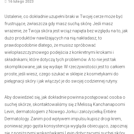
16 lutego 2023
Ustalenie, co dokładnie uzupełni braki w Twojej cerze może być
frustrujące, zwłaszcza gdy masz suchą skórę. Jeśli masz
wrażenie, że Twoja skóra jest wciąż napięta bez względu na to, jak
dużo produktów nawilżających na nią nakładasz, to
prawdopodobnie dlatego, że musisz spróbować
wielopłaszczyznowego podejścia z konkretnymi krokami i
składnikami, które dotyczą tych problemów. A to nie jest tak
skomplikowane, jak się wydaje. W rzeczywistości jest to całkiem
proste, jeśli wiesz, czego szukać w sklepie z kosmetykami do
pielęgnacji skóry i jak włączyć je do swojej codziennej rutyny.
Aby dowiedzieć się, jak dokładnie powinna postępować osoba o
suchej skórze, skontaktowaliśmy się z Melissą Kanchanapoomi
Levin, dermatologiem z Nowego Jorku i założycielką Entière
Dermatology. Zanim pod wpływem impulsu kupisz drogi krem,
ponieważ jego gęsta konsystencja wygląda obiecująco, zapoznaj
się z poniższymi wskazówkami Levin dotyczącymi suchej skóry.