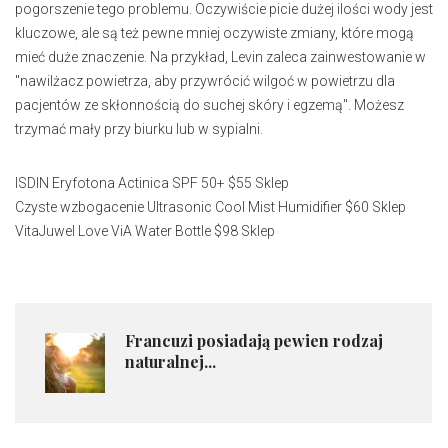
pogorszenie tego problemu. Oczywiście picie dużej ilości wody jest
kluczowe, ale są też pewne mniej oczywiste zmiany, które mogą
mieć duże znaczenie. Na przykład, Levin zaleca zainwestowanie w
"nawilżacz powietrza, aby przywrócić wilgoć w powietrzu dla
pacjentów ze skłonnością do suchej skóry i egzemą". Możesz
trzymać mały przy biurku lub w sypialni.
ISDIN Eryfotona Actinica SPF 50+ $55 Sklep
Czyste wzbogacenie Ultrasonic Cool Mist Humidifier $60 Sklep
VitaJuwel Love ViA Water Bottle $98 Sklep
Francuzi posiadają pewien rodzaj
naturalnej...