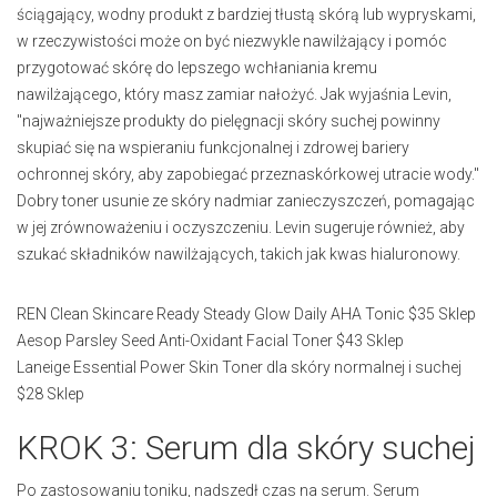
ściągający, wodny produkt z bardziej tłustą skórą lub wypryskami,
w rzeczywistości może on być niezwykle nawilżający i pomóc
przygotować skórę do lepszego wchłaniania kremu
nawilżającego, który masz zamiar nałożyć. Jak wyjaśnia Levin,
"najważniejsze produkty do pielęgnacji skóry suchej powinny
skupiać się na wspieraniu funkcjonalnej i zdrowej bariery
ochronnej skóry, aby zapobiegać przeznaskórkowej utracie wody."
Dobry toner usunie ze skóry nadmiar zanieczyszczeń, pomagając
w jej zrównoważeniu i oczyszczeniu. Levin sugeruje również, aby
szukać składników nawilżających, takich jak kwas hialuronowy.
REN Clean Skincare Ready Steady Glow Daily AHA Tonic $35 Sklep
Aesop Parsley Seed Anti-Oxidant Facial Toner $43 Sklep
Laneige Essential Power Skin Toner dla skóry normalnej i suchej
$28 Sklep
KROK 3: Serum dla skóry suchej
Po zastosowaniu toniku, nadszedł czas na serum. Serum