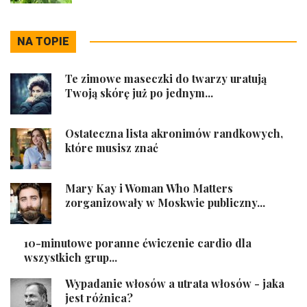
NA TOPIE
Te zimowe maseczki do twarzy uratują
Twoją skórę już po jednym...
Ostateczna lista akronimów randkowych,
które musisz znać
Mary Kay i Woman Who Matters
zorganizowały w Moskwie publiczny...
10-minutowe poranne ćwiczenie cardio dla
wszystkich grup...
Wypadanie włosów a utrata włosów - jaka
jest różnica?