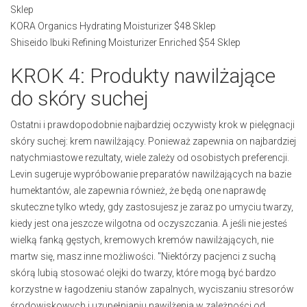
Sklep
KORA Organics Hydrating Moisturizer $48 Sklep
Shiseido Ibuki Refining Moisturizer Enriched $54 Sklep
KROK 4: Produkty nawilżające
do skóry suchej
Ostatni i prawdopodobnie najbardziej oczywisty krok w pielęgnacji
skóry suchej: krem nawilżający. Ponieważ zapewnia on najbardziej
natychmiastowe rezultaty, wiele zależy od osobistych preferencji.
Levin sugeruje wypróbowanie preparatów nawilżających na bazie
humektantów, ale zapewnia również, że będą one naprawdę
skuteczne tylko wtedy, gdy zastosujesz je zaraz po umyciu twarzy,
kiedy jest ona jeszcze wilgotna od oczyszczania. A jeśli nie jesteś
wielką fanką gęstych, kremowych kremów nawilżających, nie
martw się, masz inne możliwości. "Niektórzy pacjenci z suchą
skórą lubią stosować olejki do twarzy, które mogą być bardzo
korzystne w łagodzeniu stanów zapalnych, wyciszaniu stresorów
środowiskowych i uzupełnianiu nawilżenia w zależności od